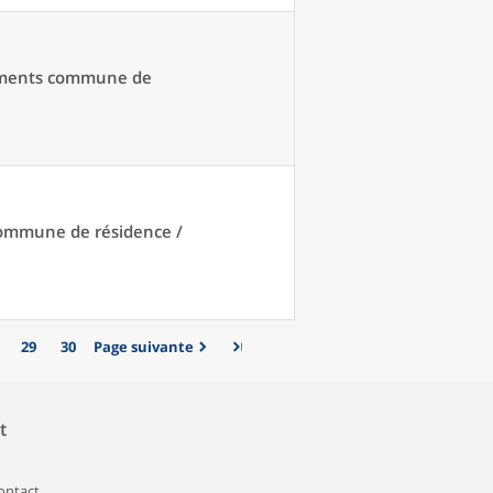
acements commune de
 commune de résidence /
29
30
Page suivante
t
contact