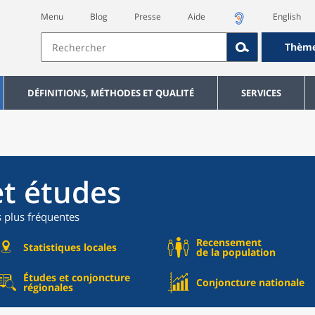
Menu
Blog
Presse
Aide
English
Thèm
DÉFINITIONS, MÉTHODES ET QUALITÉ
SERVICES
et études
s plus fréquentes
Recensement
Statistiques locales
de la population
Études et conjoncture
Conjoncture nationale
régionales