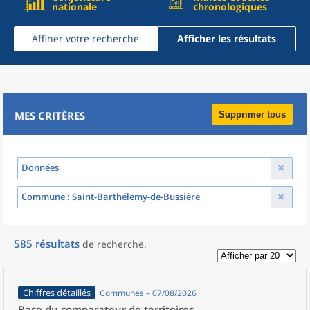
nationale
chronologiques
Affiner votre recherche
Afficher les résultats
MES CRITÈRES
Supprimer tous
Données
Commune
: Saint-Barthélemy-de-Bussière
585
résultats
de recherche
.
Chiffres détaillés
Communes – 07/08/2026
Base du comparateur de territoires