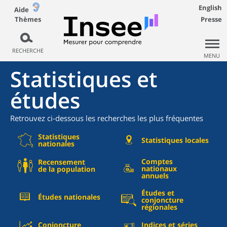
English
Aide
Thèmes
Presse
RECHERCHE
MENU
Statistiques et
études
Retrouvez ci-dessous les recherches les plus fréquentes
Statistiques
Statistiques locales
nationales
Comptes
Recensement
nationaux
de la population
annuels
Études et
Études nationales
conjoncture
régionales
Conjoncture
Indices et séries