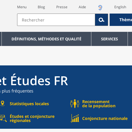
Menu
Blog
Presse
Aide
English
Thèm
DÉFINITIONS, MÉTHODES ET QUALITÉ
SERVICES
et Études FR
s plus fréquentes
Recensement
Statistiques locales
de la population
Études et conjoncture
Conjoncture nationale
régionales