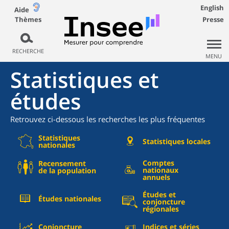
English
Aide
Thèmes
Presse
RECHERCHE
MENU
Statistiques et
études
Retrouvez ci-dessous les recherches les plus fréquentes
Statistiques
Statistiques locales
nationales
Comptes
Recensement
nationaux
de la population
annuels
Études et
Études nationales
conjoncture
régionales
Conjoncture
Indices et séries