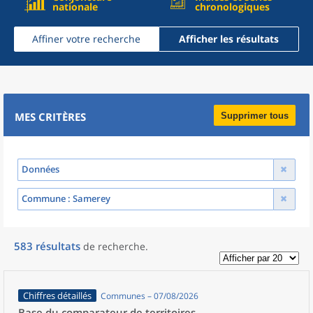
nationale
chronologiques
Affiner votre recherche
Afficher les résultats
MES CRITÈRES
Supprimer tous
Données
Commune
: Samerey
583
résultats
de recherche
.
Chiffres détaillés
Communes – 07/08/2026
Base du comparateur de territoires