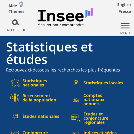
English
Aide
Thèmes
Presse
RECHERCHE
MENU
Statistiques et
études
Retrouvez ci-dessous les recherches les plus fréquentes
Statistiques
Statistiques locales
nationales
Comptes
Recensement
nationaux
de la population
annuels
Études et
Études nationales
conjoncture
régionales
Conjoncture
Indices et séries