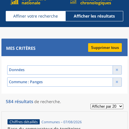
nationale
chronologiques
Affiner votre recherche
Afficher les résultats
MES CRITÈRES
Supprimer tous
Données
Commune
: Panges
584
résultats
de recherche
.
Chiffres détaillés
Communes – 07/08/2026
Base du comparateur de territoires