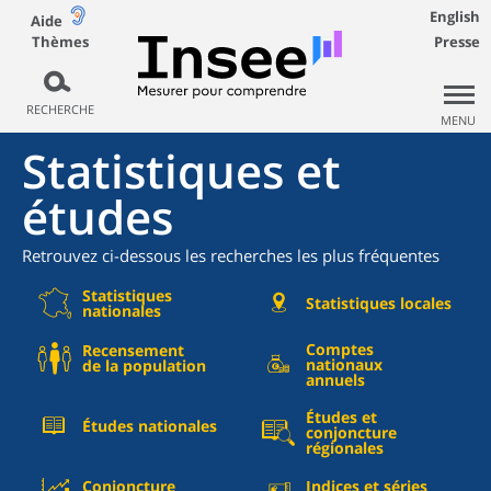
English
Aide
Thèmes
Presse
RECHERCHE
MENU
Statistiques et
études
Retrouvez ci-dessous les recherches les plus fréquentes
Statistiques
Statistiques locales
nationales
Comptes
Recensement
nationaux
de la population
annuels
Études et
Études nationales
conjoncture
régionales
Conjoncture
Indices et séries