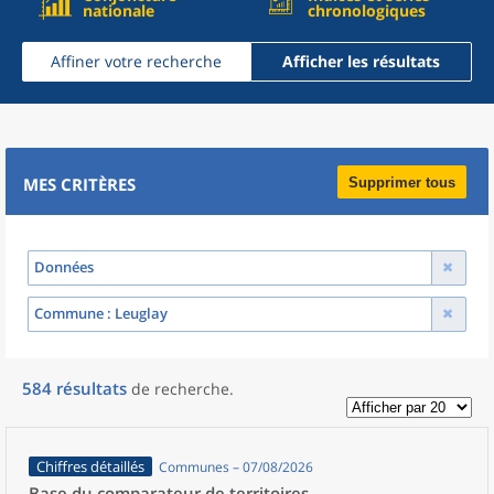
nationale
chronologiques
Affiner votre recherche
Afficher les résultats
MES CRITÈRES
Supprimer tous
Données
Commune
: Leuglay
584
résultats
de recherche
.
Chiffres détaillés
Communes – 07/08/2026
Base du comparateur de territoires