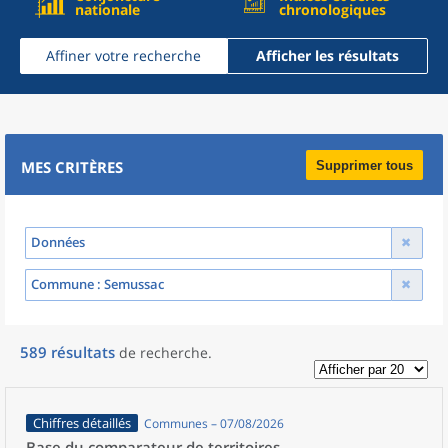
nationale
chronologiques
Affiner votre recherche
Afficher les résultats
MES CRITÈRES
Supprimer tous
Données
Commune
: Semussac
589
résultats
de recherche
.
Chiffres détaillés
Communes – 07/08/2026
Base du comparateur de territoires