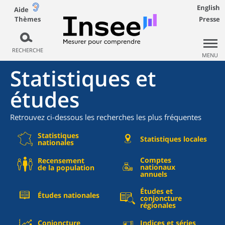
English
Aide
Thèmes
Presse
RECHERCHE
MENU
Statistiques et
études
Retrouvez ci-dessous les recherches les plus fréquentes
Statistiques
Statistiques locales
nationales
Comptes
Recensement
nationaux
de la population
annuels
Études et
Études nationales
conjoncture
régionales
Conjoncture
Indices et séries