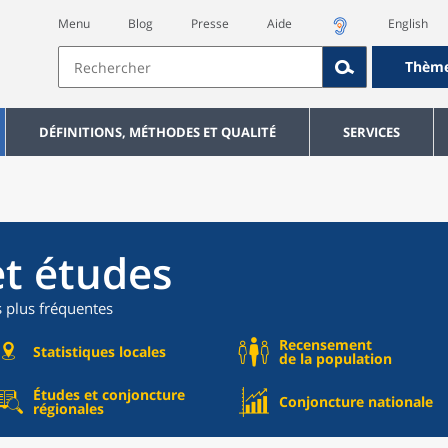
Menu
Blog
Presse
Aide
English
Thèm
DÉFINITIONS, MÉTHODES ET QUALITÉ
SERVICES
et études
s plus fréquentes
Recensement
Statistiques locales
de la population
Études et conjoncture
Conjoncture nationale
régionales