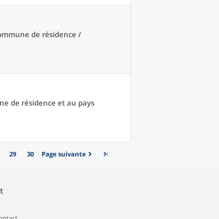
 commune de résidence /
une de résidence et au pays
29
30
Page suivante
t
contact