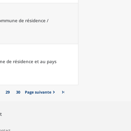
 commune de résidence /
une de résidence et au pays
29
30
Page suivante
t
contact