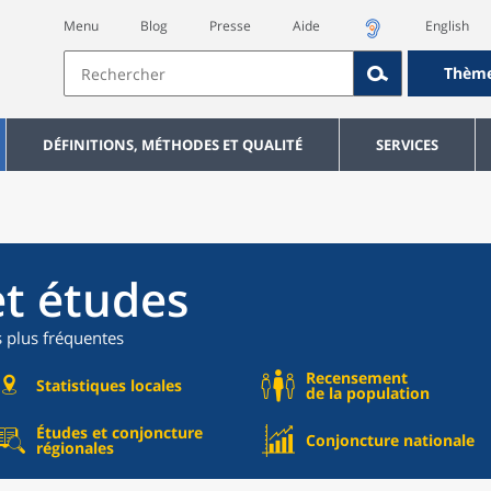
Menu
Blog
Presse
Aide
English
Thèm
DÉFINITIONS, MÉTHODES ET QUALITÉ
SERVICES
et études
s plus fréquentes
Recensement
Statistiques locales
de la population
Études et conjoncture
Conjoncture nationale
régionales