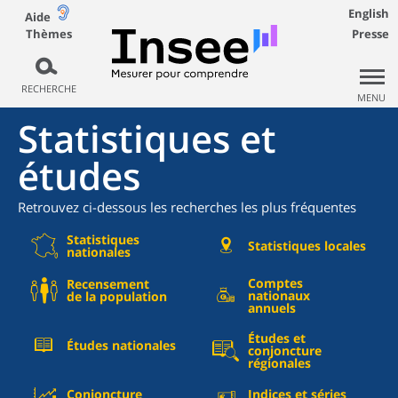
English
Aide
Thèmes
Presse
RECHERCHE
MENU
Statistiques et
études
Retrouvez ci-dessous les recherches les plus fréquentes
Statistiques
Statistiques locales
nationales
Comptes
Recensement
nationaux
de la population
annuels
Études et
Études nationales
conjoncture
régionales
Conjoncture
Indices et séries