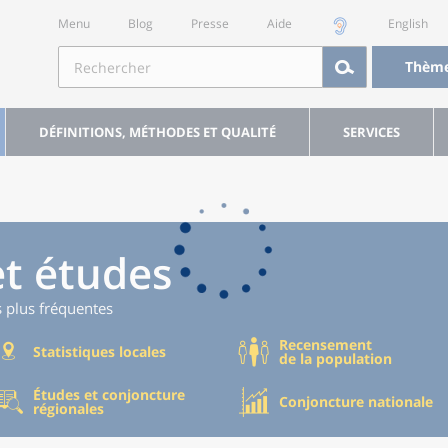
Menu
Blog
Presse
Aide
English
Thèm
DÉFINITIONS, MÉTHODES ET QUALITÉ
SERVICES
et études
s plus fréquentes
Recensement
Statistiques locales
de la population
Études et conjoncture
Conjoncture nationale
régionales