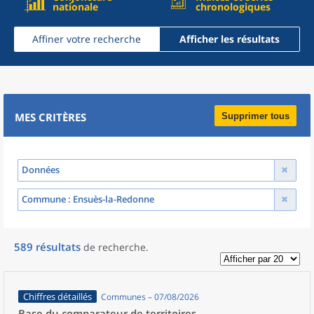
nationale
chronologiques
Affiner votre recherche
Afficher les résultats
MES CRITÈRES
Supprimer tous
Données
Commune
: Ensuès-la-Redonne
589
résultats
de recherche
.
Chiffres détaillés
Communes – 07/08/2026
Base du comparateur de territoires