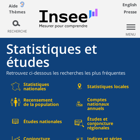
English
Aide
Thèmes
Presse
RECHERCHE
MENU
Statistiques et
études
Retrouvez ci-dessous les recherches les plus fréquentes
Statistiques
Statistiques locales
nationales
Comptes
Recensement
nationaux
de la population
annuels
Études et
Études nationales
conjoncture
régionales
Conjoncture
Indices et séries