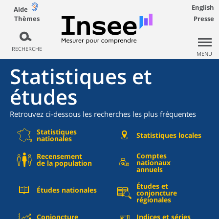
English
Aide
Thèmes
Presse
RECHERCHE
MENU
Statistiques et
études
Retrouvez ci-dessous les recherches les plus fréquentes
Statistiques
Statistiques locales
nationales
Comptes
Recensement
nationaux
de la population
annuels
Études et
Études nationales
conjoncture
régionales
Conjoncture
Indices et séries