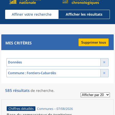
nationale
chronologiques
Affiner votre recherche
Afficher les résultats
MES CRITÈRES
Supprimer tous
Données
Commune
: Fontiers-Cabardès
585
résultats
de recherche
.
Chiffres détaillés
Communes – 07/08/2026
Base du comparateur de territoires