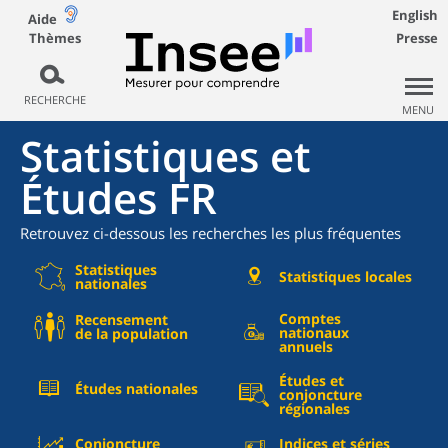
English
Aide
Thèmes
Presse
RECHERCHE
MENU
Statistiques et
Études FR
Retrouvez ci-dessous les recherches les plus fréquentes
Statistiques
Statistiques locales
nationales
Comptes
Recensement
nationaux
de la population
annuels
Études et
Études nationales
conjoncture
régionales
Conjoncture
Indices et séries