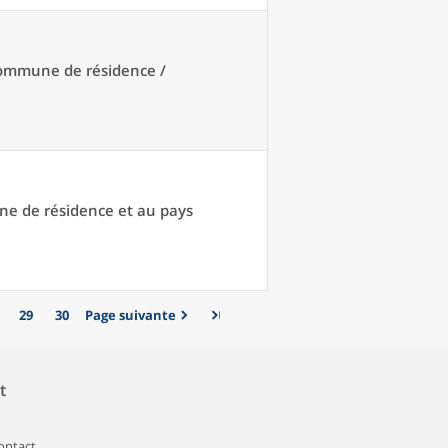
 commune de résidence /
une de résidence et au pays
29
30
Page suivante
t
contact