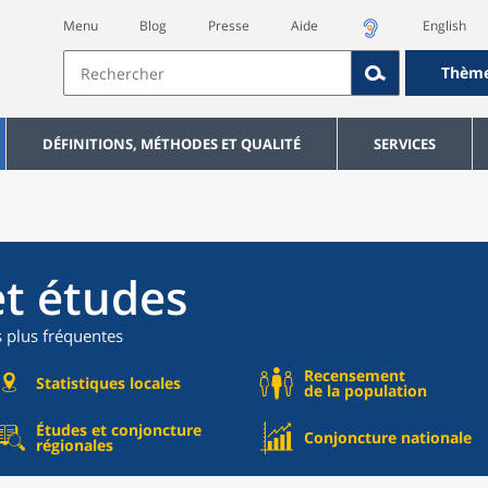
Menu
Blog
Presse
Aide
English
Thèm
DÉFINITIONS, MÉTHODES ET QUALITÉ
SERVICES
et études
s plus fréquentes
Recensement
Statistiques locales
de la population
Études et conjoncture
Conjoncture nationale
régionales