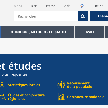
Menu
Blog
Presse
Aide
English
Thèm
DÉFINITIONS, MÉTHODES ET QUALITÉ
SERVICES
et études
s plus fréquentes
Recensement
Statistiques locales
de la population
Études et conjoncture
Conjoncture nationale
régionales