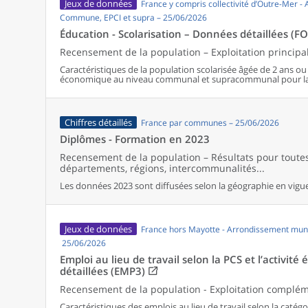
Jeux de données
France y compris collectivité d’Outre-Mer -
Commune, EPCI et supra – 25/06/2026
Éducation - Scolarisation – Données détaillées (F
Recensement de la population – Exploitation principa
Caractéristiques de la population scolarisée âgée de 2 ans ou pl
économique au niveau communal et supracommunal pour la
Chiffres détaillés
France par communes – 25/06/2026
Diplômes - Formation en 2023
Recensement de la population – Résultats pour tout
départements, régions, intercommunalités...
Les données 2023 sont diffusées selon la géographie en vigueu
Jeux de données
France hors Mayotte - Arrondissement muni
25/06/2026
Emploi au lieu de travail selon la PCS et l’activi
détaillées (EMP3)
Recensement de la population - Exploitation complé
Caractéristiques des emplois au lieu de travail selon la catégor