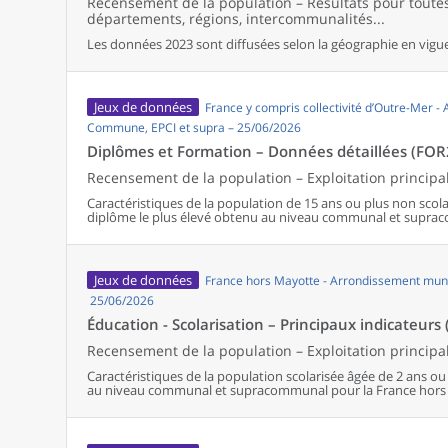
Recensement de la population – Résultats pour tout
départements, régions, intercommunalités...
Les données 2023 sont diffusées selon la géographie en vigueu
Jeux de données
France y compris collectivité d’Outre-Mer -
Commune, EPCI et supra – 25/06/2026
Diplômes et Formation – Données détaillées (FOR
Recensement de la population – Exploitation principa
Caractéristiques de la population de 15 ans ou plus non scolar
diplôme le plus élevé obtenu au niveau communal et supra
Jeux de données
France hors Mayotte - Arrondissement muni
25/06/2026
Éducation - Scolarisation – Principaux indicateurs 
Recensement de la population – Exploitation principa
Caractéristiques de la population scolarisée âgée de 2 ans ou p
au niveau communal et supracommunal pour la France hors