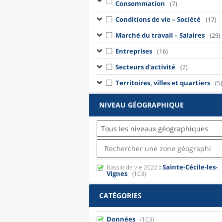
Consommation
(7)
Conditions de vie – Société
(17)
Marché du travail – Salaires
(29)
Entreprises
(16)
Secteurs d'activité
(2)
Territoires, villes et quartiers
(5
NIVEAU GÉOGRAPHIQUE
Tous les niveaux géographiques
: Sainte-Cécile-les-
Bassin de vie 2022
Vignes
(103)
CATÉGORIES
Données
(103)