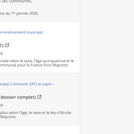
es les communes,
r au 1ᵉʳ janvier 2026.
 Arrondissement municipal,
2)
le
isée selon le sexe, l'âge quinquennal et le
communal pour la France hors Mayotte.
cipal, Commune, EPCI et supra –
(dossier complet)
le
lus selon l'âge, le sexe et le lieu d'étude
 Mayotte.