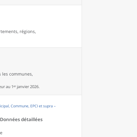
rtements, régions,
es les communes,
r au 1ᵉʳ janvier 2026.
cipal, Commune, EPCI et supra –
- Données détaillées
le