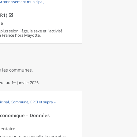
 Arrondissement municipal,
OR1)
le
us selon l'âge, le sexe et l'activité
 France hors Mayotte.
es les communes,
r au 1ᵉʳ janvier 2026.
cipal, Commune, EPCI et supra –
té économique – Données
mentaire
ie socioprofessionnelle, le sexe et le