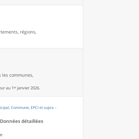
rtements, régions,
es les communes,
r au 1ᵉʳ janvier 2026.
cipal, Commune, EPCI et supra –
- Données détaillées
le