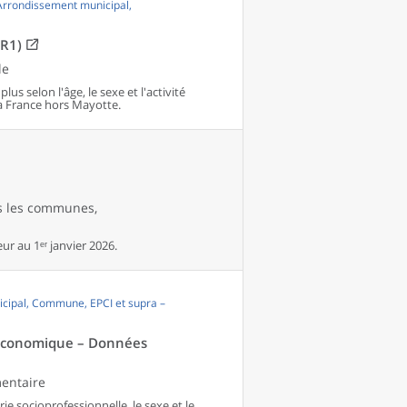
 Arrondissement municipal,
OR1)
le
us selon l'âge, le sexe et l'activité
 France hors Mayotte.
es les communes,
r au 1ᵉʳ janvier 2026.
cipal, Commune, EPCI et supra –
té économique – Données
mentaire
ie socioprofessionnelle, le sexe et le