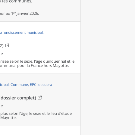
es les communes,
r au 1ᵉʳ janvier 2026.
 Arrondissement municipal,
2)
le
isée selon le sexe, l'âge quinquennal et le
communal pour la France hors Mayotte.
cipal, Commune, EPCI et supra –
(dossier complet)
le
lus selon l'âge, le sexe et le lieu d'étude
 Mayotte.