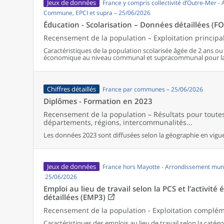
Jeux de données
France y compris collectivité d’Outre-Mer -
Commune, EPCI et supra – 25/06/2026
Éducation - Scolarisation – Données détaillées (F
Recensement de la population – Exploitation principa
Caractéristiques de la population scolarisée âgée de 2 ans ou pl
économique au niveau communal et supracommunal pour la
Chiffres détaillés
France par communes – 25/06/2026
Diplômes - Formation en 2023
Recensement de la population – Résultats pour tout
départements, régions, intercommunalités...
Les données 2023 sont diffusées selon la géographie en vigueu
Jeux de données
France hors Mayotte - Arrondissement muni
25/06/2026
Emploi au lieu de travail selon la PCS et l’activi
détaillées (EMP3)
Recensement de la population - Exploitation complé
Caractéristiques des emplois au lieu de travail selon la catégor