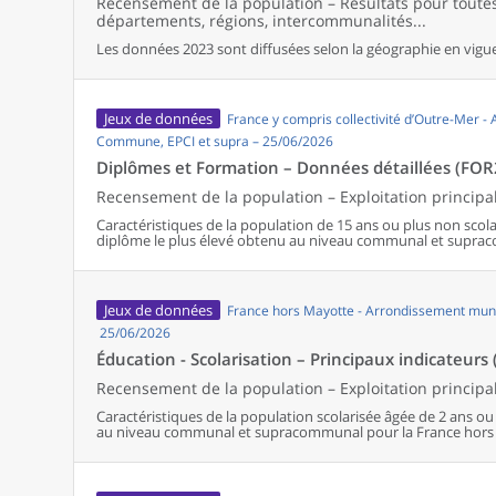
Recensement de la population – Résultats pour tout
départements, régions, intercommunalités...
Les données 2023 sont diffusées selon la géographie en vigueu
Jeux de données
France y compris collectivité d’Outre-Mer -
Commune, EPCI et supra – 25/06/2026
Diplômes et Formation – Données détaillées (FOR
Recensement de la population – Exploitation principa
Caractéristiques de la population de 15 ans ou plus non scolar
diplôme le plus élevé obtenu au niveau communal et supra
Jeux de données
France hors Mayotte - Arrondissement muni
25/06/2026
Éducation - Scolarisation – Principaux indicateurs 
Recensement de la population – Exploitation principa
Caractéristiques de la population scolarisée âgée de 2 ans ou p
au niveau communal et supracommunal pour la France hors