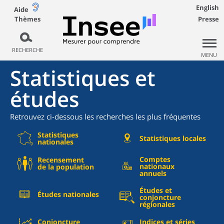
English
Aide
Thèmes
Presse
RECHERCHE
MENU
Statistiques et
études
Retrouvez ci-dessous les recherches les plus fréquentes
Statistiques
Statistiques locales
nationales
Comptes
Recensement
nationaux
de la population
annuels
Études et
Études nationales
conjoncture
régionales
Conjoncture
Indices et séries