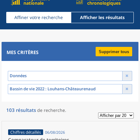
nationale
chronologiques
Affiner votre recherche
Afficher les résultats
MES CRITÈRES
Supprimer tous
Données
Bassin de vie 2022
: Louhans-Châteaurenaud
103
résultats
de recherche
.
Chiffres détaillés
06/08/2026
Comparateur de territoires