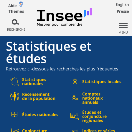
English
Aide
Thèmes
Presse
RECHERCHE
MENU
Statistiques et
études
Retrouvez ci-dessous les recherches les plus fréquentes
Statistiques
Statistiques locales
nationales
Comptes
Recensement
nationaux
de la population
annuels
Études et
Études nationales
conjoncture
régionales
Conjoncture
Indices et séries