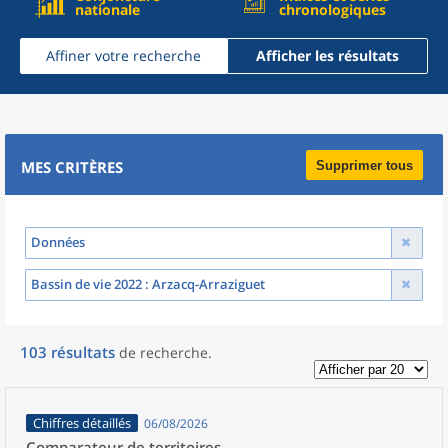
nationale
chronologiques
Affiner votre recherche
Afficher les résultats
MES CRITÈRES
Supprimer tous
Données
Bassin de vie 2022
: Arzacq-Arraziguet
103
résultats
de recherche
.
Chiffres détaillés
06/08/2026
Comparateur de territoires