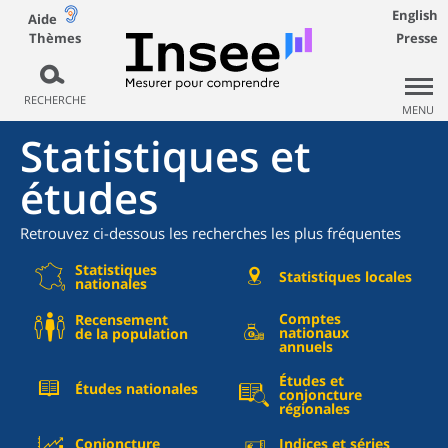
English
Aide
Thèmes
Presse
RECHERCHE
MENU
Statistiques et
études
Retrouvez ci-dessous les recherches les plus fréquentes
Statistiques
Statistiques locales
nationales
Comptes
Recensement
nationaux
de la population
annuels
Études et
Études nationales
conjoncture
régionales
Conjoncture
Indices et séries