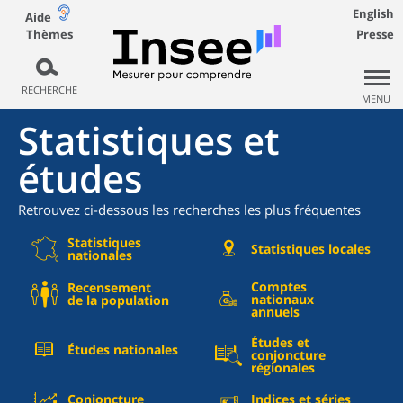
English
Aide
Thèmes
Presse
RECHERCHE
MENU
Statistiques et
études
Retrouvez ci-dessous les recherches les plus fréquentes
Statistiques
Statistiques locales
nationales
Comptes
Recensement
nationaux
de la population
annuels
Études et
Études nationales
conjoncture
régionales
Conjoncture
Indices et séries