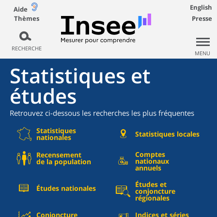
English
Aide
Thèmes
Presse
RECHERCHE
MENU
Statistiques et
études
Retrouvez ci-dessous les recherches les plus fréquentes
Statistiques
Statistiques locales
nationales
Comptes
Recensement
nationaux
de la population
annuels
Études et
Études nationales
conjoncture
régionales
Conjoncture
Indices et séries