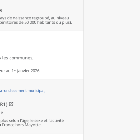
le
pays de naissance regroupé, au niveau
ritoires de 50 000 habitants ou plus).
es les communes,
r au 1ᵉʳ janvier 2026.
 Arrondissement municipal,
OR1)
le
us selon l'âge, le sexe et l'activité
 France hors Mayotte.