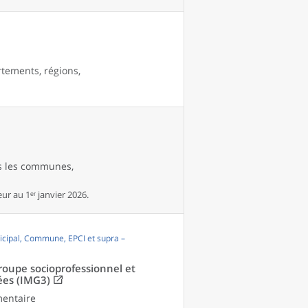
rtements, régions,
es les communes,
r au 1ᵉʳ janvier 2026.
cipal, Commune, EPCI et supra –
groupe socioprofessionnel et
ées (IMG3)
mentaire