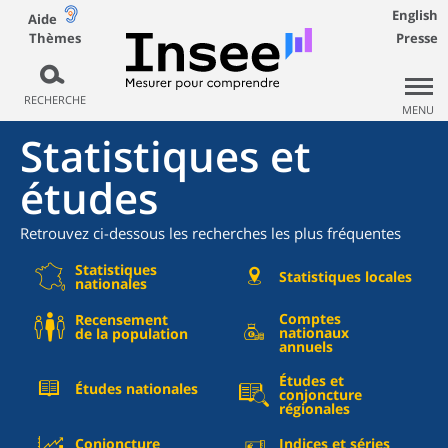
English
Aide
Thèmes
Presse
RECHERCHE
MENU
Statistiques et
études
Retrouvez ci-dessous les recherches les plus fréquentes
Statistiques
Statistiques locales
nationales
Comptes
Recensement
nationaux
de la population
annuels
Études et
Études nationales
conjoncture
régionales
Conjoncture
Indices et séries