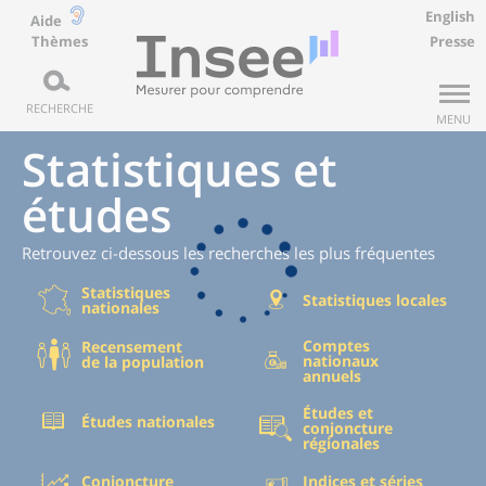
English
Aide
Thèmes
Presse
RECHERCHE
MENU
Statistiques et
études
Retrouvez ci-dessous les recherches les plus fréquentes
Statistiques
Statistiques locales
nationales
Comptes
Recensement
nationaux
de la population
annuels
Études et
Études nationales
conjoncture
régionales
Conjoncture
Indices et séries