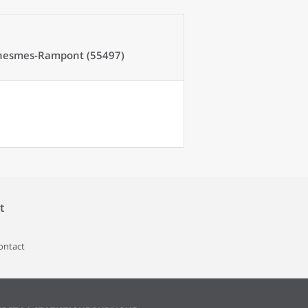
hesmes-Rampont (55497)
t
contact