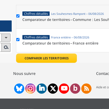
Chiffres détaillés
Les Souhesmes-Rampont – 06/08/2026
Comparateur de territoires –
Commune : Les Sou
Chiffres détaillés
France entière – 06/08/2026
Comparateur de territoires –
France entière
COMPARER LES TERRITOIRES
Nous suivre
Contac
Aide et 