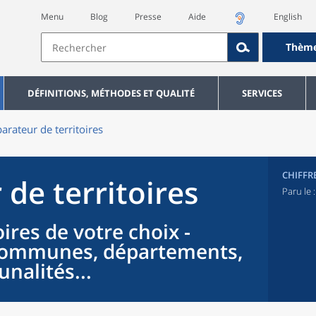
Menu
Blog
Presse
Aide
English
Thèm
DÉFINITIONS, MÉTHODES ET QUALITÉ
SERVICES
rateur de territoires
CHIFFR
de territoires
Paru le 
ires de votre choix -
 communes, départements,
nalités...