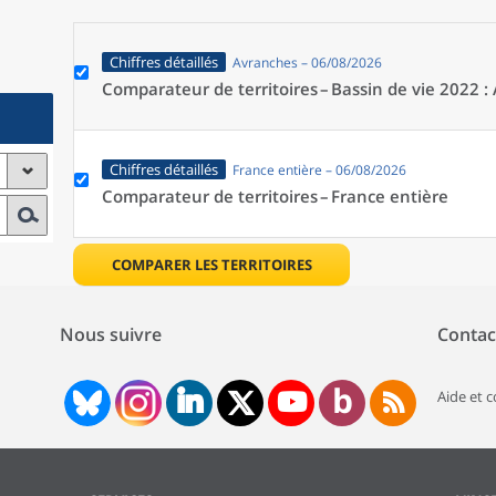
Chiffres détaillés
Avranches – 06/08/2026
Comparateur de territoires –
Bassin de vie 2022 :
Chiffres détaillés
France entière – 06/08/2026
Comparateur de territoires –
France entière
COMPARER LES TERRITOIRES
Nous suivre
Contac
Aide et 