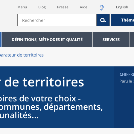
Menu
Blog
Presse
Aide
English
Thèm
DÉFINITIONS, MÉTHODES ET QUALITÉ
SERVICES
rateur de territoires
CHIFFR
de territoires
Paru le 
ires de votre choix -
 communes, départements,
nalités...