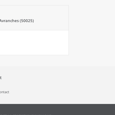
 Avranches (50025)
t
contact