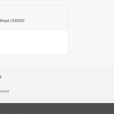
 Blaye (33058)
t
contact