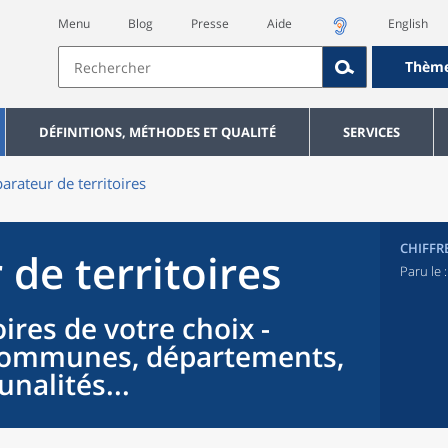
Menu
Blog
Presse
Aide
English
Thèm
DÉFINITIONS, MÉTHODES ET QUALITÉ
SERVICES
rateur de territoires
CHIFFR
de territoires
Paru le 
ires de votre choix -
 communes, départements,
nalités...