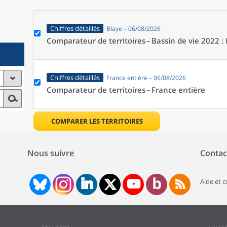
Chiffres détaillés
Blaye – 06/08/2026
Comparateur de territoires –
Bassin de vie 2022 :
Chiffres détaillés
France entière – 06/08/2026
Comparateur de territoires –
France entière
COMPARER LES TERRITOIRES
Nous suivre
Contac
Aide et 