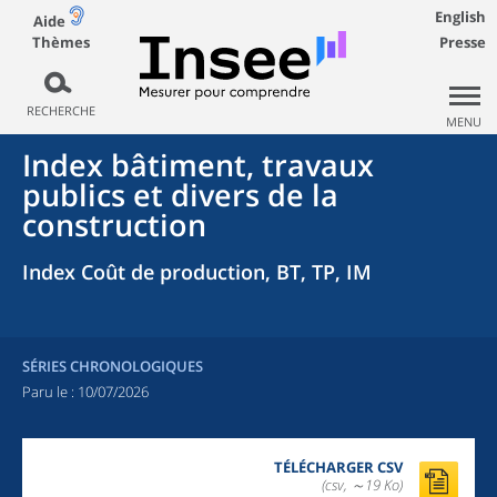
English
Aide
Thèmes
Presse
RECHERCHE
MENU
Index bâtiment, travaux
publics et divers de la
construction
Index Coût de production, BT, TP, IM
SÉRIES CHRONOLOGIQUES
Paru le :
10/07/2026
TÉLÉCHARGER CSV
(csv, ～19 Ko)