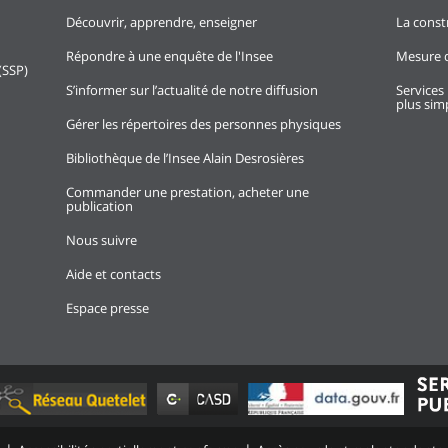
4
Mai
124 405,0
Découvrir, apprendre, enseigner
La const
4
Avril
124 327,3
Répondre à une enquête de l'Insee
Mesure d
(SSP)
4
Mars
124 285,9
S’informer sur l’actualité de notre diffusion
Services 
plus simp
4
Février
121 638,1
Gérer les répertoires des personnes physiques
4
Janvier
122 568,1
Bibliothèque de l’Insee Alain Desrosières
3
Décembre
150 633,3
Commander une prestation, acheter une
publication
3
Novembre
169 803,6
Nous suivre
3
Octobre
179 183,3
Aide et contacts
3
Septembre
207 135,5
Espace presse
3
Août
248 534,4
3
Juillet
268 325,6
3
Juin
264 872,0
3
Mai
224 371,3