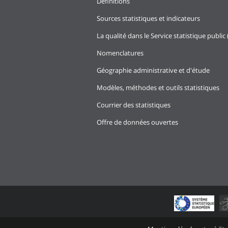
Définitions
202
Sources statistiques et indicateurs
202
La qualité dans le Service statistique public 
202
Nomenclatures
202
Géographie administrative et d'étude
202
Modèles, méthodes et outils statistiques
202
Courrier des statistiques
202
Offre de données ouvertes
202
202
202
202
202
202