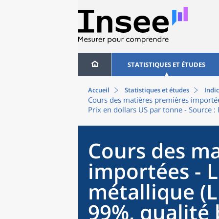
STATISTIQUES ET ÉTUDES
Accueil
Statistiques et études
Indic
Cours des matières premières importées 
Prix en dollars US par tonne - Source
Cours des ma
importées - 
métallique (L
99%, qualité b