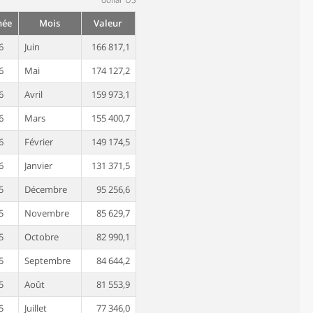
née
Mois
Valeur
6
Juin
166 817,1
6
Mai
174 127,2
6
Avril
159 973,1
6
Mars
155 400,7
6
Février
149 174,5
6
Janvier
131 371,5
5
Décembre
95 256,6
5
Novembre
85 629,7
5
Octobre
82 990,1
5
Septembre
84 644,2
5
Août
81 553,9
5
Juillet
77 346,0