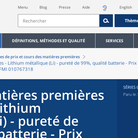
Menu
Blog
Presse
Aide
English
Thèm
DÉFINITIONS, MÉTHODES ET QUALITÉ
SERVICES
es de prix et cours des matières premières
- Lithium métallique (Li) - pureté de 99%, qualité batterie - Pri
 : FMI 010767318
SÉRIES
tières premières
Paru le 
Lithium
i) - pureté de
atterie - Prix