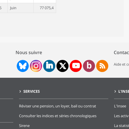
5
Juin
77 075,4
5
Mai
82 233,8
5
Avril
85 250,2
5
Mars
89 546,1
5
Février
90 862,0
Nous suivre
Contac
5
Janvier
91 267,3
Aide et 
4
Décembre
96 533,9
4
Novembre
99 543,7
4
Octobre
102 664,3
SERVICES
L'INS
4
Septembre
103 653,0
4
Août
107 474,5
Réviser une pension, un loyer, bail ou contrat
L'Insee
4
Juillet
114 426,6
Consulter les indices et séries chronologiques
Les activ
4
Juin
121 502,5
Sirene
La stati