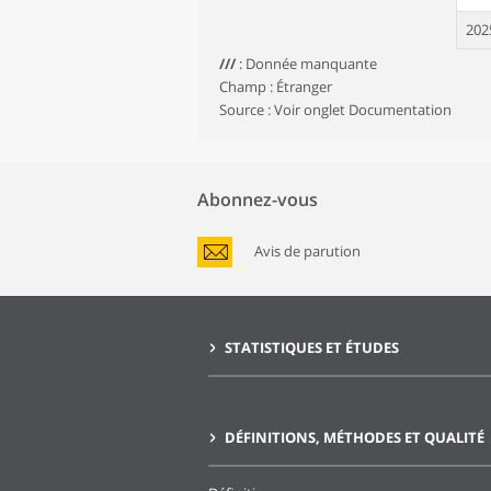
202
///
:
Donnée manquante
202
Champ : Étranger
202
Source : Voir onglet Documentation
202
202
Abonnez-vous
202
Avis de parution
202
202
202
STATISTIQUES ET ÉTUDES
202
202
DÉFINITIONS, MÉTHODES ET QUALITÉ
202
202