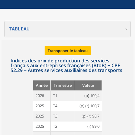
TABLEAU
Transposer le tableau
Indices des prix de production des services
français aux entreprises françaises (BtoB) − CPF
52.29 − Autres services auxiliaires des transports
Année
Trimestre
Valeur
2026
T1
(p) 100,4
2025
T4
(p) (r) 100,7
2025
T3
(p) (r) 98,7
2025
T2
(r) 99,0