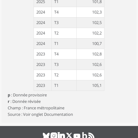
2025
T1
101,8
2024
T4
102,3
2024
T3
102,5
2024
T2
102,2
2024
T1
100,7
2023
T4
102,8
2023
T3
102,6
2023
T2
102,6
2023
T1
105,1
p
:
Donnée provisoire
2022
T4
108,3
r
:
Donnée révisée
2022
T3
109,4
Champ : France métropolitaine
Source : Voir onglet Documentation
2022
T2
110,1
2022
T1
109,1
2021
T4
106,4