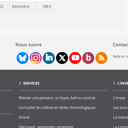
22
Décembre
188,9
22
Novembre
205,1
22
Octobre
221,7
22
Septembre
224,0
Nous suivre
Contac
22
Août
217,6
22
Juillet
205,9
Aide et 
22
Juin
207,5
22
Mai
228,4
SERVICES
L'INS
22
Avril
219,7
22
Mars
224,8
Réviser une pension, un loyer, bail ou contrat
L'Insee
22
Février
162,7
Consulter les indices et séries chronologiques
Les activ
22
Janvier
160,5
Sirene
La stati
21
Décembre
158,2
Découvrir, apprendre, enseigner
La const