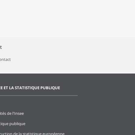
t
contact
EE ET LA STATISTIQUE PUBLIQUE
ités de l'Insee
stique publique
ruction de la statistique européenne