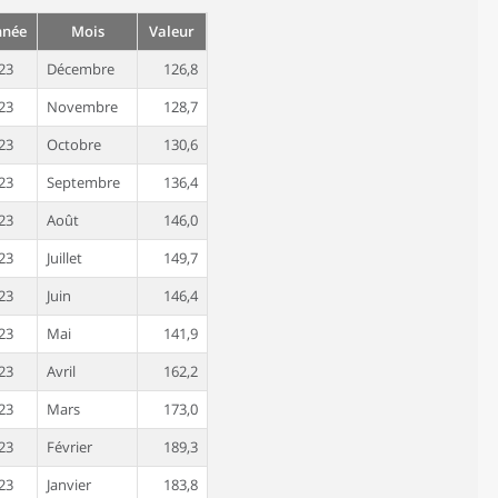
nnée
Mois
Valeur
23
Décembre
126,8
23
Novembre
128,7
23
Octobre
130,6
23
Septembre
136,4
23
Août
146,0
23
Juillet
149,7
23
Juin
146,4
23
Mai
141,9
23
Avril
162,2
23
Mars
173,0
23
Février
189,3
23
Janvier
183,8