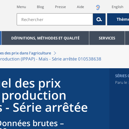
Menu
Blog
Presse
Aide
English
Thèm
DÉFINITIONS, MÉTHODES ET QUALITÉ
SERVICES
es des prix dans l'agriculture
 production (IPPAP) - Maïs - Série arrêtée 010538638
SÉRIES
el des prix
Paru le 
a production
 - Série arrêtée
Données brutes –