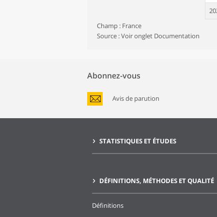
20
Champ : France
20
Source : Voir onglet Documentation
20
20
Abonnez-vous
20
20
Avis de parution
20
20
STATISTIQUES ET ÉTUDES
20
20
20
DÉFINITIONS, MÉTHODES ET QUALITÉ
20
Définitions
20