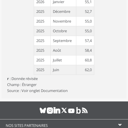
2026
Janvier
55,1
2025
Décembre
52,7
2025
Novembre
55,0
2025
Octobre
55,0
2025
Septembre
57,4
2025
Août
58,4
2025
Juillet
60,8
2025
Juin
62,0
r
:
Donnée révisée
2025
Mai
57,2
Champ : Étranger
2025
Avril
60,6
Source : Voir onglet Documentation
2025
Mars
67,3
2025
Février
72,4
2025
Janvier
76,6
NOS SITES PARTENAIRES
2024
Décembre
70,5