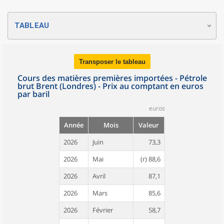
TABLEAU
Transposer le tableau
Cours des matières premières importées - Pétrole
brut Brent (Londres) - Prix au comptant en euros
par baril
euros
Année
Mois
Valeur
2026
Juin
73,3
2026
Mai
(r) 88,6
2026
Avril
87,1
2026
Mars
85,6
2026
Février
58,7