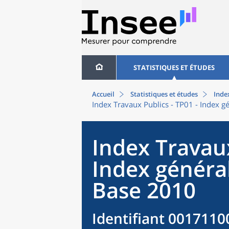
STATISTIQUES ET ÉTUDES
Accueil
Statistiques et études
Index
Index Travaux Publics - TP01 - Index 
Index Travaux
Index général
Base 2010
Identifiant 0017110