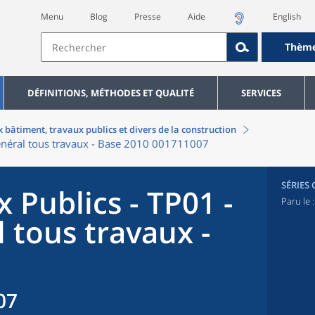
Menu
Blog
Presse
Aide
English
Thèm
DÉFINITIONS, MÉTHODES ET QUALITÉ
SERVICES
 bâtiment, travaux publics et divers de la construction
général tous travaux - Base 2010 001711007
SÉRIES
 Publics - TP01 -
Paru le 
 tous travaux -
07