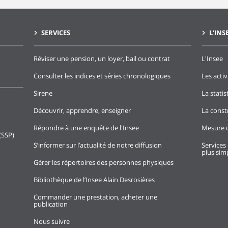
tobre
128,8
19/12/2024
SERVICES
L'INS
ptembre
129,1
17/11/2024
ût
130,1
16/10/2024
Réviser une pension, un loyer, bail ou contrat
L'Insee
llet
129,9
14/09/2024
Consulter les indices et séries chronologiques
Les activ
n
129,8
14/08/2024
Sirene
La stati
i
130,1
16/07/2024
Découvrir, apprendre, enseigner
La const
il
130,3
18/06/2024
Répondre à une enquête de l'Insee
Mesure d
(SSP)
rs
130,1
16/05/2024
S’informer sur l’actualité de notre diffusion
Services 
plus simp
vrier
129,9
17/04/2024
Gérer les répertoires des personnes physiques
nvier
129,6
22/03/2024
Bibliothèque de l’Insee Alain Desrosières
cembre
129,6
17/02/2024
Commander une prestation, acheter une
publication
vembre
130,3
17/01/2024
Nous suivre
tobre
130,7
17/12/2023