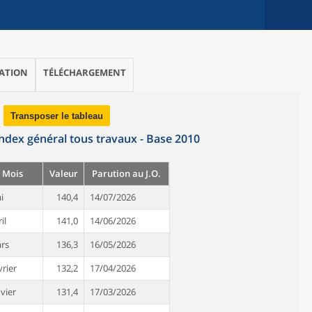
ATION
TÉLÉCHARGEMENT
Transposer le tableau
Index général tous travaux - Base 2010
Mois
Valeur
Parution au J.O.
i
140,4
14/07/2026
il
141,0
14/06/2026
rs
136,3
16/05/2026
vrier
132,2
17/04/2026
nvier
131,4
17/03/2026