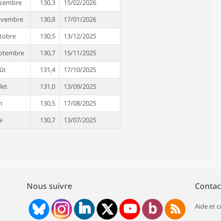
cembre
130,3
15/02/2026
vembre
130,8
17/01/2026
tobre
130,5
13/12/2025
ptembre
130,7
15/11/2025
ût
131,4
17/10/2025
llet
131,0
13/09/2025
n
130,5
17/08/2025
i
130,7
13/07/2025
il
131,4
15/06/2025
rs
131,7
16/05/2025
vrier
132,2
16/04/2025
Nous suivre
Contac
nvier
131,9
15/03/2025
cembre
130,6
16/02/2025
Aide et 
vembre
130,2
16/01/2025