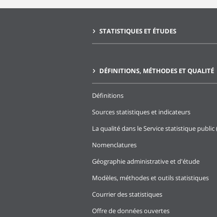
2024
Oc
STATISTIQUES ET ÉTUDES
2024
Se
2024
Ao
2024
Jui
DÉFINITIONS, MÉTHODES ET QUALITÉ
2024
Jui
Définitions
2024
Ma
Sources statistiques et indicateurs
2024
Avr
La qualité dans le Service statistique public 
2024
Ma
Nomenclatures
2024
Fé
Géographie administrative et d'étude
2024
Ja
Modèles, méthodes et outils statistiques
2023
Dé
Courrier des statistiques
2023
No
Offre de données ouvertes
2023
Oc