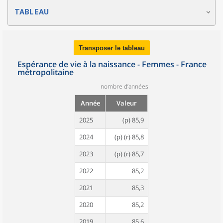
TABLEAU
Transposer le tableau
Espérance de vie à la naissance - Femmes - France
métropolitaine
nombre d’années
Année
Valeur
2025
(p) 85,9
2024
(p) (r) 85,8
2023
(p) (r) 85,7
2022
85,2
2021
85,3
2020
85,2
2019
85,6