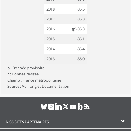
2018
85,5
2017
85,3
2016
(p) 85,3
2015
85,1
2014
85,4
2013
85,0
p
:
Donnée provisoire
2012
84,8
r
:
Donnée révisée
2011
85,0
Champ : France métropolitaine
Source : Voir onglet Documentation
2010
84,7
2009
84,5
2008
84,4
2007
84,4
NOS SITES PARTENAIRES
2006
84,2