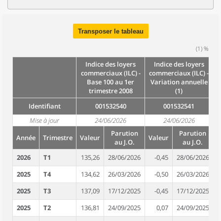
Transposer le tableau
(1) %
Indice des loyers
Indice des loyers
commerciaux (ILC) -
commerciaux (ILC) -
Base 100 au 1er
Variation annuelle
trimestre 2008
(1)
Identifiant
001532540
001532541
Mise à jour
24/06/2026
24/06/2026
Parution
Parution
Année
Trimestre
Valeur
Valeur
au J.O.
au J.O.
2026
T1
135,26
28/06/2026
-0,45
28/06/2026
2025
T4
134,62
26/03/2026
-0,50
26/03/2026
2025
T3
137,09
17/12/2025
-0,45
17/12/2025
2025
T2
136,81
24/09/2025
0,07
24/09/2025