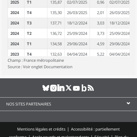
2025
T1
135,87
02/07/2025
0,96
02/07/2025
2024
T4
135,30
26/03/2025
2,01
26/03/2025
2024
T3
137,71
18/12/2024
3,03
18/12/2024
2024
T2
136,72
25/09/2024
3,73
25/09/2024
2024
T1
134,58
29/06/2024
4,59
29/06/2024
2023
T4
132,63
04/04/2024
5,22
04/04/2024
Champ : France métropolitaine
2023
T3
133,66
22/12/2023
5,97
22/12/2023
Source : Voir onglet Documentation
2023
T2
131,81
30/09/2023
6,60
30/09/2023
2023
T1
128,68
25/06/2023
6,69
25/06/2023
2022
T4
126,05
25/03/2023
6,29
25/03/2023
NOS SITES PARTENAIRES
2022
T3
126,13
18/12/2022
5,37
18/12/2022
2022
T2
123,65
24/09/2022
4,43
24/09/2022
2022
T1
120,61
23/06/2022
3,32
23/06/2022
Mentions légales et crédits
Accessibilité : partiellement
conforme
Accès sourds et malentendants
Sécurité
Plan du