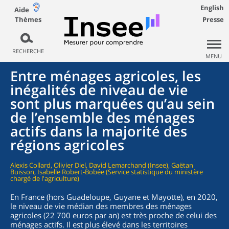
English
Aide
Thèmes
Presse
RECHERCHE
MENU
Entre ménages agricoles, les
inégalités de niveau de vie
sont plus marquées qu’au sein
de l’ensemble des ménages
actifs dans la majorité des
régions agricoles
Alexis Collard, Olivier Diel, David Lemarchand (Insee), Gaëtan
Buisson, Isabelle Robert-Bobée (Service statistique du ministère
chargé de l'agriculture)
En France (hors Guadeloupe, Guyane et Mayotte), en 2020,
le niveau de vie médian des membres des ménages
agricoles (22 700 euros par an) est très proche de celui des
ménages actifs. Il est plus élevé dans les territoires