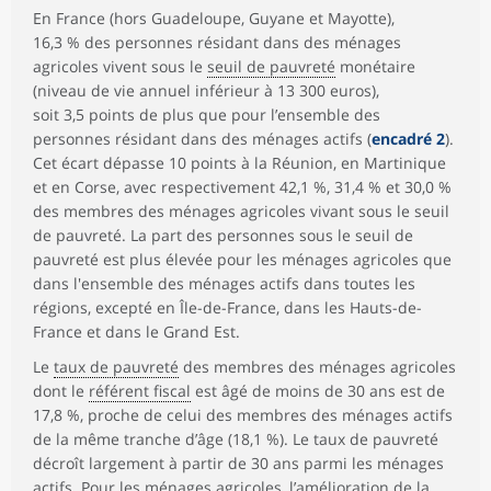
En France (hors Guadeloupe, Guyane et Mayotte),
16,3 % des personnes résidant dans des ménages
agricoles vivent sous le
seuil de pauvreté
monétaire
(niveau de vie annuel inférieur à 13 300 euros),
soit 3,5 points de plus que pour l’ensemble des
personnes résidant dans des ménages actifs (
encadré 2
).
Cet écart dépasse 10 points à la Réunion, en Martinique
et en Corse, avec respectivement 42,1 %, 31,4 % et 30,0 %
des membres des ménages agricoles vivant sous le seuil
de pauvreté. La part des personnes sous le seuil de
pauvreté est plus élevée pour les ménages agricoles que
dans l'ensemble des ménages actifs dans toutes les
régions, excepté en Île-de-France, dans les Hauts-de-
France et dans le Grand Est.
Le
taux de pauvreté
des membres des ménages agricoles
dont le
référent fiscal
est âgé de moins de 30 ans est de
17,8 %, proche de celui des membres des ménages actifs
de la même tranche d’âge (18,1 %). Le taux de pauvreté
décroît largement à partir de 30 ans parmi les ménages
actifs. Pour les ménages agricoles, l’amélioration de la