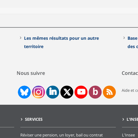
Les mêmes résultats pour un autre
Base
territoire
des
Nous suivre
Contac
Aide et 
SERVICES
L'INS
Réviser une pension, un loyer, bail ou contrat
L'Insee