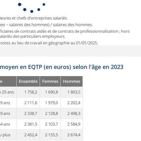
ieures et chefs d'entreprises salariés.
mmes − salaires des hommes) / salaires des hommes.
iciaires de contrats aidés et de contrats de professionnalisation ; hors
 salariés des particuliers employeurs.
 Postes au lieu de travail en géographie au 01/01/2025.
 moyen en EQTP (en euros) selon l'âge en 2023
e
Ensemble
Femmes
Hommes
 25 ans
1 758,2
1 690,8
1 803,5
39 ans
2 111,6
1 979,0
2 202,4
49 ans
2 338,7
2 128,8
2 498,3
54 ans
2 381,5
2 103,7
2 584,9
u plus
2 452,4
2 155,5
2 674,4