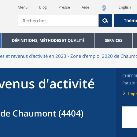
Menu
Blog
Presse
Aide
English
Thèm
DÉFINITIONS, MÉTHODES ET QUALITÉ
SERVICES
res et revenus d'activité en 2023 - Zone d'emploi 2020 de Chaum
CHIFFR
evenus d'activité
Paru le 
Imp
 de Chaumont (4404)