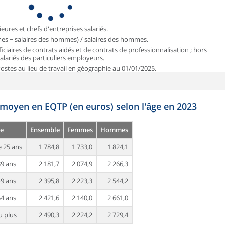
ieures et chefs d'entreprises salariés.
mmes − salaires des hommes) / salaires des hommes.
iciaires de contrats aidés et de contrats de professionnalisation ; hors
 salariés des particuliers employeurs.
 Postes au lieu de travail en géographie au 01/01/2025.
 moyen en EQTP (en euros) selon l'âge en 2023
e
Ensemble
Femmes
Hommes
 25 ans
1 784,8
1 733,0
1 824,1
39 ans
2 181,7
2 074,9
2 266,3
49 ans
2 395,8
2 223,3
2 544,2
54 ans
2 421,6
2 140,0
2 661,0
u plus
2 490,3
2 224,2
2 729,4