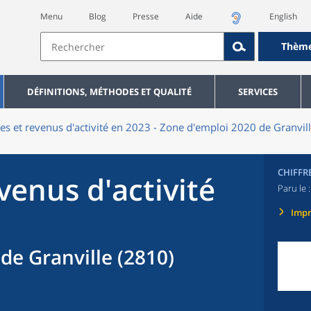
Menu
Blog
Presse
Aide
English
Thèm
DÉFINITIONS, MÉTHODES ET QUALITÉ
SERVICES
res et revenus d'activité en 2023 - Zone d'emploi 2020 de Granvil
CHIFFR
evenus d'activité
Paru le 
Imp
de Granville (2810)