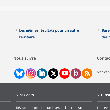
Les mêmes résultats pour un autre
Base
territoire
des
Nous suivre
Contac
Aide et 
SERVICES
L'INS
Réviser une pension, un loyer, bail ou contrat
L'Insee