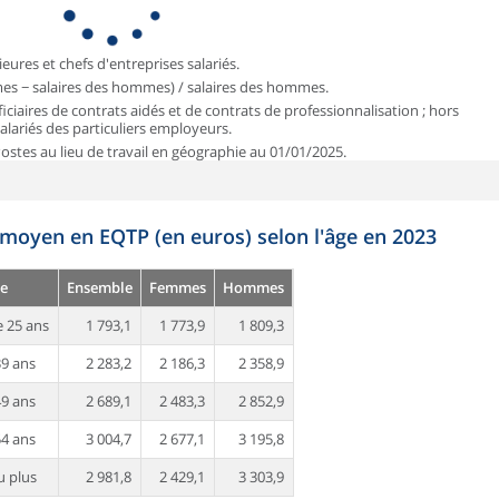
ieures et chefs d'entreprises salariés.
mmes − salaires des hommes) / salaires des hommes.
iciaires de contrats aidés et de contrats de professionnalisation ; hors
 salariés des particuliers employeurs.
 Postes au lieu de travail en géographie au 01/01/2025.
 moyen en EQTP (en euros) selon l'âge en 2023
e
Ensemble
Femmes
Hommes
 25 ans
1 793,1
1 773,9
1 809,3
39 ans
2 283,2
2 186,3
2 358,9
49 ans
2 689,1
2 483,3
2 852,9
54 ans
3 004,7
2 677,1
3 195,8
u plus
2 981,8
2 429,1
3 303,9