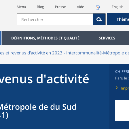
Menu
Blog
Presse
Aide
English
Thèm
DÉFINITIONS, MÉTHODES ET QUALITÉ
SERVICES
res et revenus d'activité en 2023 - Intercommunalité-Métropole d
CHIFFR
evenus d'activité
Paru le 
Imp
étropole de du Sud
41)