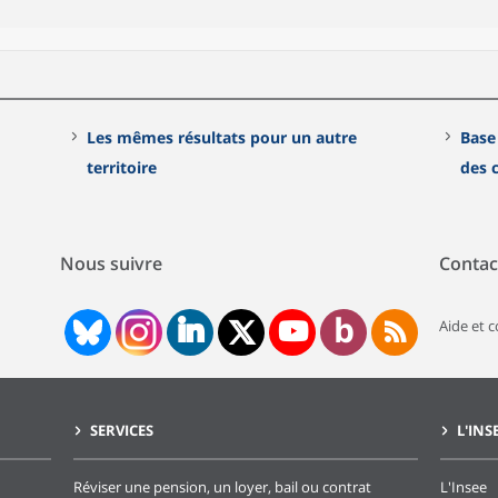
Les mêmes résultats pour un autre
Base
territoire
des
Nous suivre
Contac
Aide et 
SERVICES
L'INS
Réviser une pension, un loyer, bail ou contrat
L'Insee