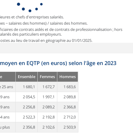
ieures et chefs d'entreprises salariés.
mmes − salaires des hommes) / salaires des hommes.
iciaires de contrats aidés et de contrats de professionnalisation ; hors
 salariés des particuliers employeurs.
 Postes au lieu de travail en géographie au 01/01/2025.
 moyen en EQTP (en euros) selon l'âge en 2023
e
Ensemble
Femmes
Hommes
 25 ans
1 680,1
1 672,7
1 683,6
39 ans
2 054,5
1 997,1
2 089,8
49 ans
2 256,8
2 089,2
2 366,8
54 ans
2 522,3
2 192,8
2 712,0
u plus
2 356,8
2 102,6
2 503,9