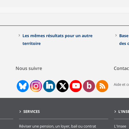
Les mêmes résultats pour un autre
Base
territoire
des
Nous suivre
Contac
Aide et 
SERVICES
L'INS
Réviser une pension, un loyer, bail ou contrat
L'Insee