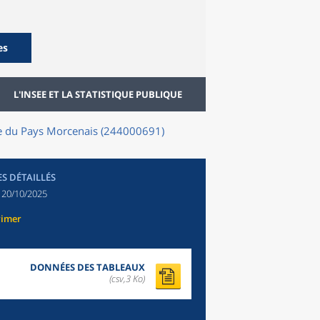
es
L'INSEE ET LA STATISTIQUE PUBLIQUE
 de du Pays Morcenais (244000691)
ES DÉTAILLÉS
:
20/10/2025
rimer
DONNÉES DES TABLEAUX
(csv,3 Ko)