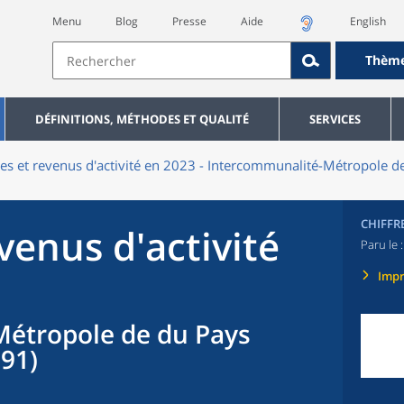
Menu
Blog
Presse
Aide
English
Thèm
DÉFINITIONS, MÉTHODES ET QUALITÉ
SERVICES
res et revenus d'activité en 2023 - Intercommunalité-Métropole
CHIFFR
evenus d'activité
Paru le 
Imp
étropole de du Pays
91)