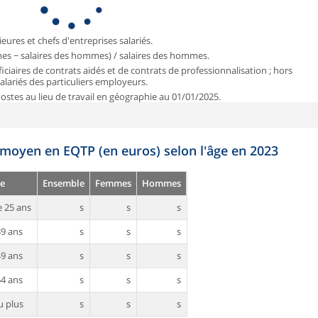
ieures et chefs d'entreprises salariés.
mmes − salaires des hommes) / salaires des hommes.
iciaires de contrats aidés et de contrats de professionnalisation ; hors
 salariés des particuliers employeurs.
 Postes au lieu de travail en géographie au 01/01/2025.
 moyen en EQTP (en euros) selon l'âge en 2023
e
Ensemble
Femmes
Hommes
 25 ans
s
s
s
39 ans
s
s
s
49 ans
s
s
s
54 ans
s
s
s
u plus
s
s
s