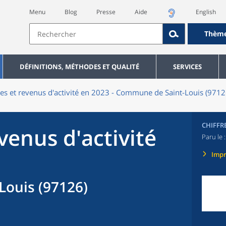
Menu
Blog
Presse
Aide
English
Thèm
DÉFINITIONS, MÉTHODES ET QUALITÉ
SERVICES
res et revenus d'activité en 2023 - Commune de Saint-Louis (9712
CHIFFR
evenus d'activité
Paru le 
Imp
ouis (97126)