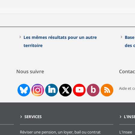
Les mêmes résultats pour un autre
Base
territoire
des
Nous suivre
Contac
Aide et 
SERVICES
L'INS
Réviser une pension, un loyer, bail ou contrat
L'Insee