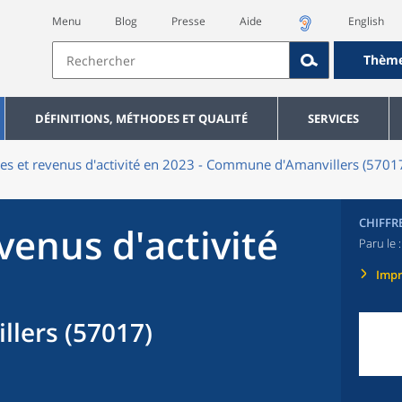
Menu
Blog
Presse
Aide
English
Thèm
DÉFINITIONS, MÉTHODES ET QUALITÉ
SERVICES
res et revenus d'activité en 2023 - Commune d'Amanvillers (5701
CHIFFR
evenus d'activité
Paru le 
Imp
lers (57017)