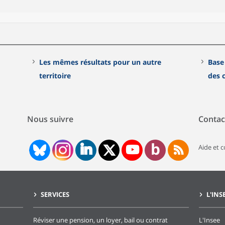
Les mêmes résultats pour un autre
Base
territoire
des
Nous suivre
Contac
Aide et 
SERVICES
L'INS
Réviser une pension, un loyer, bail ou contrat
L'Insee