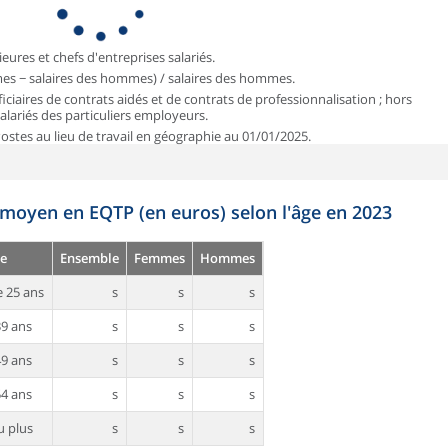
ieures et chefs d'entreprises salariés.
mmes − salaires des hommes) / salaires des hommes.
iciaires de contrats aidés et de contrats de professionnalisation ; hors
 salariés des particuliers employeurs.
 Postes au lieu de travail en géographie au 01/01/2025.
 moyen en EQTP (en euros) selon l'âge en 2023
e
Ensemble
Femmes
Hommes
 25 ans
s
s
s
39 ans
s
s
s
49 ans
s
s
s
54 ans
s
s
s
u plus
s
s
s