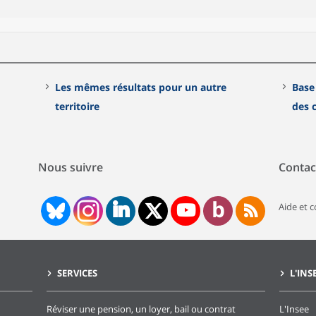
Les mêmes résultats pour un autre
Base
territoire
des
Nous suivre
Contac
Aide et 
SERVICES
L'INS
Réviser une pension, un loyer, bail ou contrat
L'Insee