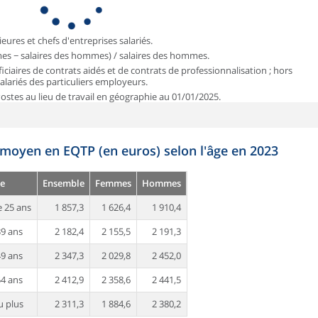
ieures et chefs d'entreprises salariés.
mmes − salaires des hommes) / salaires des hommes.
iciaires de contrats aidés et de contrats de professionnalisation ; hors
 salariés des particuliers employeurs.
 Postes au lieu de travail en géographie au 01/01/2025.
 moyen en EQTP (en euros) selon l'âge en 2023
e
Ensemble
Femmes
Hommes
 25 ans
1 857,3
1 626,4
1 910,4
39 ans
2 182,4
2 155,5
2 191,3
49 ans
2 347,3
2 029,8
2 452,0
54 ans
2 412,9
2 358,6
2 441,5
u plus
2 311,3
1 884,6
2 380,2