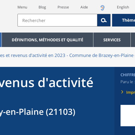
Menu
Blog
Presse
Aide
English
Thèm
DÉFINITIONS, MÉTHODES ET QUALITÉ
SERVICES
res et revenus d'activité en 2023 - Commune de Brazey-en-Plaine
CHIFFR
evenus d'activité
Paru le 
Imp
en-Plaine (21103)