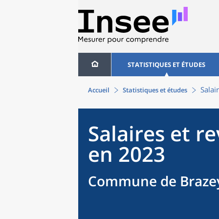
STATISTIQUES ET ÉTUDES
Salai
Accueil
Statistiques et études
Salaires et r
en 2023
Commune de Brazey-