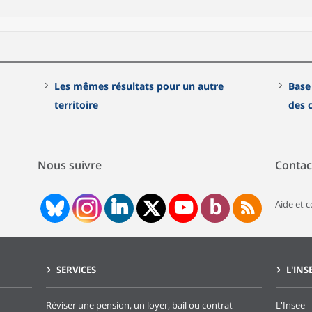
Les mêmes résultats pour un autre
Base
territoire
des
Nous suivre
Contac
Aide et 
SERVICES
L'INS
Réviser une pension, un loyer, bail ou contrat
L'Insee