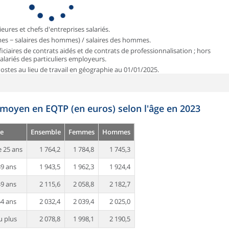
ieures et chefs d'entreprises salariés.
mmes − salaires des hommes) / salaires des hommes.
iciaires de contrats aidés et de contrats de professionnalisation ; hors
 salariés des particuliers employeurs.
 Postes au lieu de travail en géographie au 01/01/2025.
 moyen en EQTP (en euros) selon l'âge en 2023
e
Ensemble
Femmes
Hommes
 25 ans
1 764,2
1 784,8
1 745,3
39 ans
1 943,5
1 962,3
1 924,4
49 ans
2 115,6
2 058,8
2 182,7
54 ans
2 032,4
2 039,4
2 025,0
u plus
2 078,8
1 998,1
2 190,5