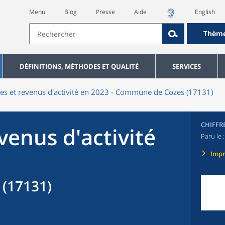
Menu
Blog
Presse
Aide
English
Thèm
DÉFINITIONS, MÉTHODES ET QUALITÉ
SERVICES
res et revenus d'activité en 2023 - Commune de Cozes (17131)
CHIFFR
evenus d'activité
Paru le 
Imp
(17131)