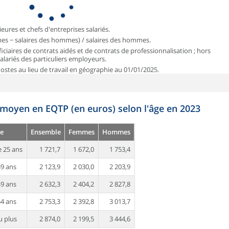
ieures et chefs d'entreprises salariés.
mmes − salaires des hommes) / salaires des hommes.
iciaires de contrats aidés et de contrats de professionnalisation ; hors
 salariés des particuliers employeurs.
 Postes au lieu de travail en géographie au 01/01/2025.
 moyen en EQTP (en euros) selon l'âge en 2023
e
Ensemble
Femmes
Hommes
 25 ans
1 721,7
1 672,0
1 753,4
39 ans
2 123,9
2 030,0
2 203,9
49 ans
2 632,3
2 404,2
2 827,8
54 ans
2 753,3
2 392,8
3 013,7
u plus
2 874,0
2 199,5
3 444,6