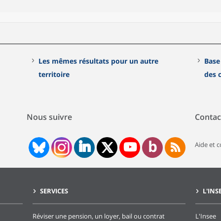
Les mêmes résultats pour un autre
Base
territoire
des
Nous suivre
Contac
Aide et 
SERVICES
L'INS
Réviser une pension, un loyer, bail ou contrat
L'Insee