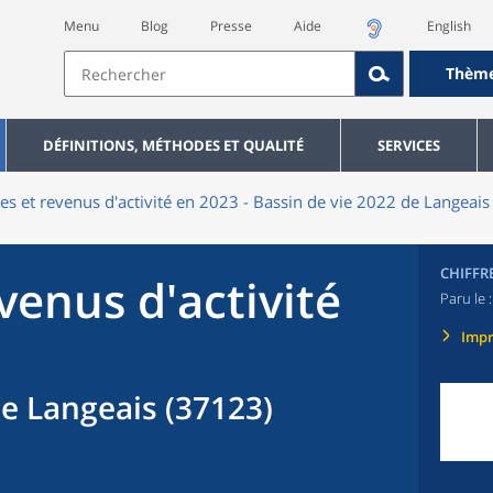
Menu
Blog
Presse
Aide
English
Thèm
DÉFINITIONS, MÉTHODES ET QUALITÉ
SERVICES
res et revenus d'activité en 2023 - Bassin de vie 2022 de Langeais
CHIFFR
evenus d'activité
Paru le 
Imp
de Langeais (37123)