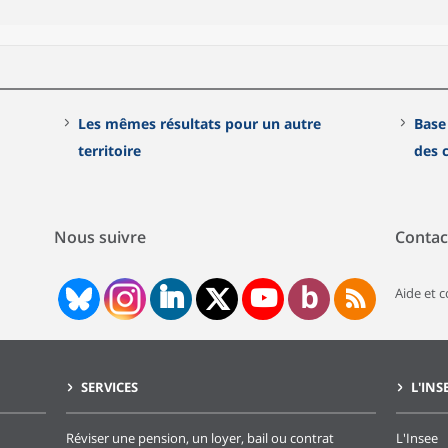
Les mêmes résultats pour un autre
Base
territoire
des
Nous suivre
Contac
Aide et 
SERVICES
L'INS
Réviser une pension, un loyer, bail ou contrat
L'Insee