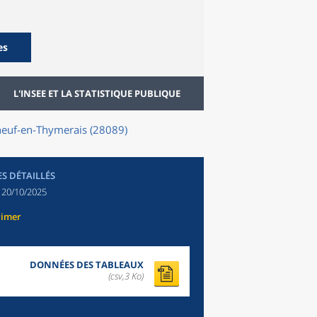
es
L'INSEE ET LA STATISTIQUE PUBLIQUE
uneuf-en-Thymerais (28089)
ES DÉTAILLÉS
:
20/10/2025
rimer
DONNÉES DES TABLEAUX
(csv,3 Ko)