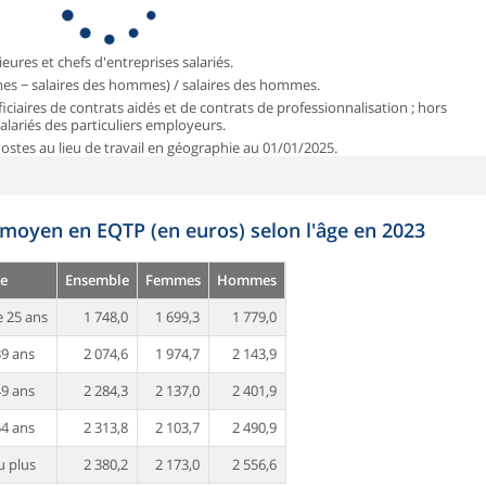
ieures et chefs d'entreprises salariés.
mmes − salaires des hommes) / salaires des hommes.
iciaires de contrats aidés et de contrats de professionnalisation ; hors
 salariés des particuliers employeurs.
 Postes au lieu de travail en géographie au 01/01/2025.
 moyen en EQTP (en euros) selon l'âge en 2023
e
Ensemble
Femmes
Hommes
 25 ans
1 748,0
1 699,3
1 779,0
39 ans
2 074,6
1 974,7
2 143,9
49 ans
2 284,3
2 137,0
2 401,9
54 ans
2 313,8
2 103,7
2 490,9
u plus
2 380,2
2 173,0
2 556,6