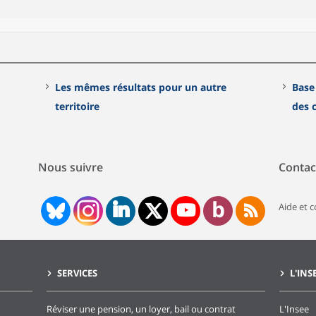
Les mêmes résultats pour un autre
Base
territoire
des
Nous suivre
Contac
Aide et 
SERVICES
L'INS
Réviser une pension, un loyer, bail ou contrat
L'Insee