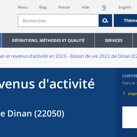
Menu
Blog
Presse
Aide
English
Thèm
DÉFINITIONS, MÉTHODES ET QUALITÉ
SERVICES
res et revenus d'activité en 2023 - Bassin de vie 2022 de Dinan (
CHIFFR
evenus d'activité
Paru le 
Imp
de Dinan (22050)