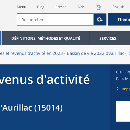
Menu
Blog
Presse
Aide
English
Thèm
DÉFINITIONS, MÉTHODES ET QUALITÉ
SERVICES
res et revenus d'activité en 2023 - Bassin de vie 2022 d'Aurillac (
CHIFFR
evenus d'activité
Paru le 
Imp
'Aurillac (15014)