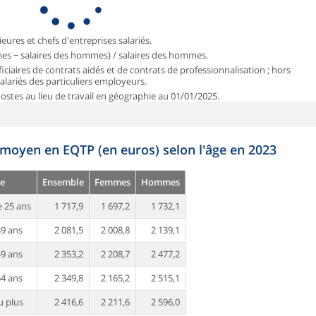
ieures et chefs d'entreprises salariés.
mmes − salaires des hommes) / salaires des hommes.
iciaires de contrats aidés et de contrats de professionnalisation ; hors
 salariés des particuliers employeurs.
 Postes au lieu de travail en géographie au 01/01/2025.
 moyen en EQTP (en euros) selon l'âge en 2023
e
Ensemble
Femmes
Hommes
 25 ans
1 717,9
1 697,2
1 732,1
39 ans
2 081,5
2 008,8
2 139,1
49 ans
2 353,2
2 208,7
2 477,2
54 ans
2 349,8
2 165,2
2 515,1
u plus
2 416,6
2 211,6
2 596,0