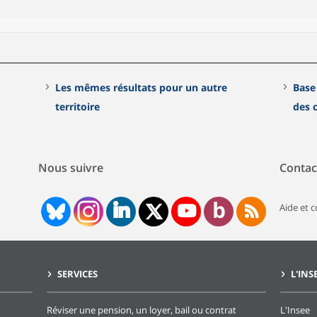
Les mêmes résultats pour un autre
Base
territoire
des
Nous suivre
Contac
Aide et 
SERVICES
L'INS
Réviser une pension, un loyer, bail ou contrat
L'Insee