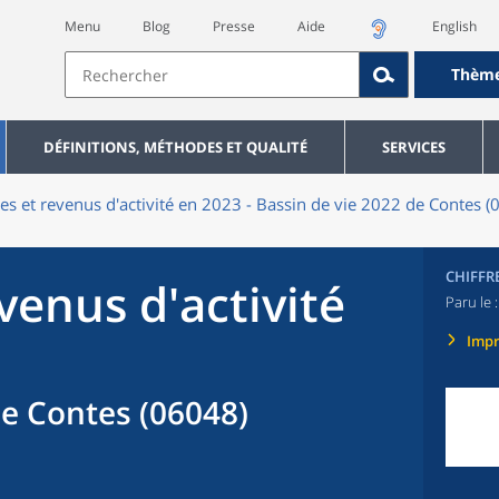
Menu
Blog
Presse
Aide
English
Thèm
DÉFINITIONS, MÉTHODES ET QUALITÉ
SERVICES
res et revenus d'activité en 2023 - Bassin de vie 2022 de Contes (
CHIFFR
evenus d'activité
Paru le 
Imp
de Contes (06048)