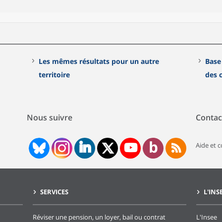
Les mêmes résultats pour un autre
Base
territoire
des
Nous suivre
Contac
Aide et 
SERVICES
L'INS
Réviser une pension, un loyer, bail ou contrat
L'Insee