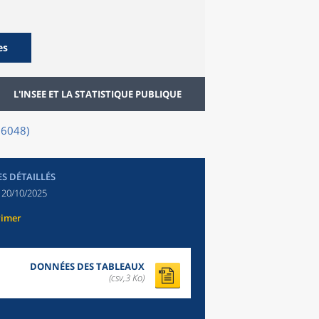
es
L'INSEE ET LA STATISTIQUE PUBLIQUE
06048)
ES DÉTAILLÉS
:
20/10/2025
rimer
DONNÉES DES TABLEAUX
(csv,3 Ko)