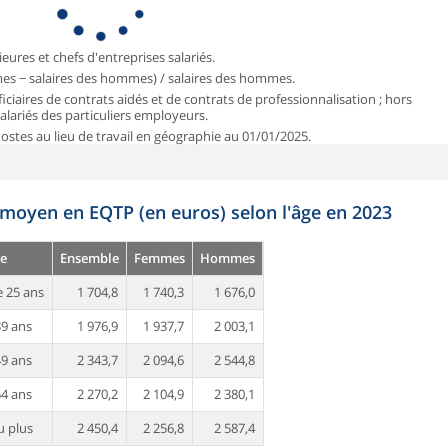
ieures et chefs d'entreprises salariés.
mmes − salaires des hommes) / salaires des hommes.
iciaires de contrats aidés et de contrats de professionnalisation ; hors
 salariés des particuliers employeurs.
 Postes au lieu de travail en géographie au 01/01/2025.
 moyen en EQTP (en euros) selon l'âge en 2023
e
Ensemble
Femmes
Hommes
 25 ans
1 704,8
1 740,3
1 676,0
39 ans
1 976,9
1 937,7
2 003,1
49 ans
2 343,7
2 094,6
2 544,8
54 ans
2 270,2
2 104,9
2 380,1
u plus
2 450,4
2 256,8
2 587,4